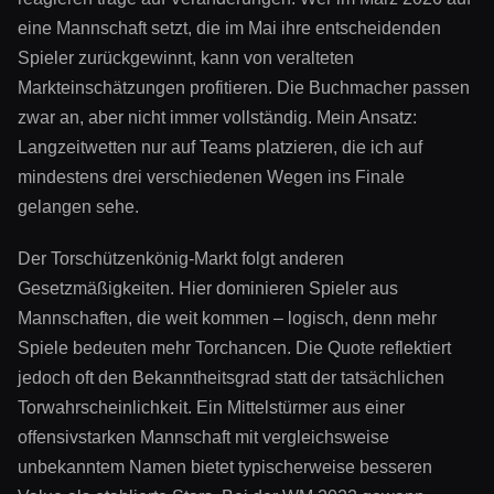
eine Mannschaft setzt, die im Mai ihre entscheidenden
Spieler zurückgewinnt, kann von veralteten
Markteinschätzungen profitieren. Die Buchmacher passen
zwar an, aber nicht immer vollständig. Mein Ansatz:
Langzeitwetten nur auf Teams platzieren, die ich auf
mindestens drei verschiedenen Wegen ins Finale
gelangen sehe.
Der Torschützenkönig-Markt folgt anderen
Gesetzmäßigkeiten. Hier dominieren Spieler aus
Mannschaften, die weit kommen – logisch, denn mehr
Spiele bedeuten mehr Torchancen. Die Quote reflektiert
jedoch oft den Bekanntheitsgrad statt der tatsächlichen
Torwahrscheinlichkeit. Ein Mittelstürmer aus einer
offensivstarken Mannschaft mit vergleichsweise
unbekanntem Namen bietet typischerweise besseren