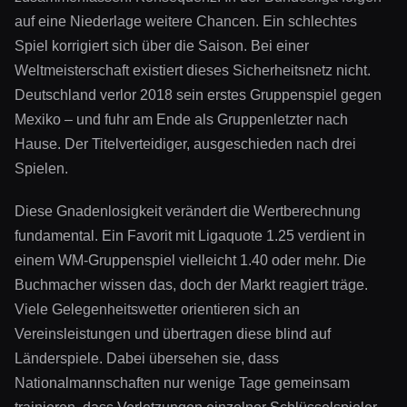
auf eine Niederlage weitere Chancen. Ein schlechtes
Spiel korrigiert sich über die Saison. Bei einer
Weltmeisterschaft existiert dieses Sicherheitsnetz nicht.
Deutschland verlor 2018 sein erstes Gruppenspiel gegen
Mexiko – und fuhr am Ende als Gruppenletzter nach
Hause. Der Titelverteidiger, ausgeschieden nach drei
Spielen.
Diese Gnadenlosigkeit verändert die Wertberechnung
fundamental. Ein Favorit mit Ligaquote 1.25 verdient in
einem WM-Gruppenspiel vielleicht 1.40 oder mehr. Die
Buchmacher wissen das, doch der Markt reagiert träge.
Viele Gelegenheitswetter orientieren sich an
Vereinsleistungen und übertragen diese blind auf
Länderspiele. Dabei übersehen sie, dass
Nationalmannschaften nur wenige Tage gemeinsam