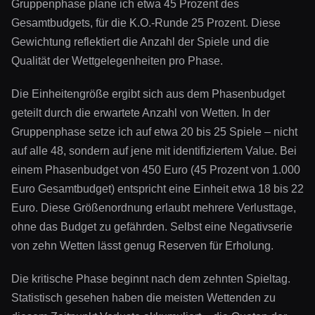
Gruppenphase plane ich etwa 45 Prozent des
Gesamtbudgets, für die K.O.-Runde 25 Prozent. Diese
Gewichtung reflektiert die Anzahl der Spiele und die
Qualität der Wettgelegenheiten pro Phase.
Die Einheitengröße ergibt sich aus dem Phasenbudget
geteilt durch die erwartete Anzahl von Wetten. In der
Gruppenphase setze ich auf etwa 20 bis 25 Spiele – nicht
auf alle 48, sondern auf jene mit identifiziertem Value. Bei
einem Phasenbudget von 450 Euro (45 Prozent von 1.000
Euro Gesamtbudget) entspricht eine Einheit etwa 18 bis 22
Euro. Diese Größenordnung erlaubt mehrere Verlusttage,
ohne das Budget zu gefährden. Selbst eine Negativserie
von zehn Wetten lässt genug Reserven für Erholung.
Die kritische Phase beginnt nach dem zehnten Spieltag.
Statistisch gesehen haben die meisten Wettenden zu