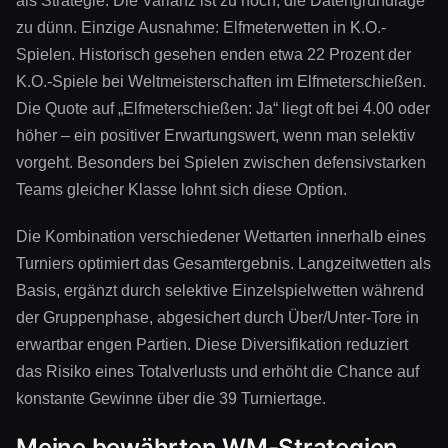
als Strategie. Die Varianz ist zu hoch, die Datengrundlage
zu dünn. Einzige Ausnahme: Elfmeterwetten in K.O.-
Spielen. Historisch gesehen enden etwa 22 Prozent der
K.O.-Spiele bei Weltmeisterschaften im Elfmeterschießen.
Die Quote auf „Elfmeterschießen: Ja“ liegt oft bei 4.00 oder
höher – ein positiver Erwartungswert, wenn man selektiv
vorgeht. Besonders bei Spielen zwischen defensivstarken
Teams gleicher Klasse lohnt sich diese Option.
Die Kombination verschiedener Wettarten innerhalb eines
Turniers optimiert das Gesamtergebnis. Langzeitwetten als
Basis, ergänzt durch selektive Einzelspielwetten während
der Gruppenphase, abgesichert durch Über/Unter-Tore in
erwartbar engen Partien. Diese Diversifikation reduziert
das Risiko eines Totalverlusts und erhöht die Chance auf
konstante Gewinne über die 39 Turniertage.
Meine bewährten WM-Strategien