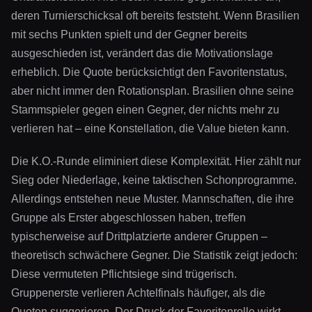
deren Turnierschicksal oft bereits feststeht. Wenn Brasilien
mit sechs Punkten spielt und der Gegner bereits
ausgeschieden ist, verändert das die Motivationslage
erheblich. Die Quote berücksichtigt den Favoritenstatus,
aber nicht immer den Rotationsplan. Brasilien ohne seine
Stammspieler gegen einen Gegner, der nichts mehr zu
verlieren hat – eine Konstellation, die Value bieten kann.
Die K.O.-Runde eliminiert diese Komplexität. Hier zählt nur
Sieg oder Niederlage, keine taktischen Schonprogramme.
Allerdings entstehen neue Muster. Mannschaften, die ihre
Gruppe als Erster abgeschlossen haben, treffen
typischerweise auf Drittplatzierte anderer Gruppen –
theoretisch schwächere Gegner. Die Statistik zeigt jedoch:
Diese vermuteten Pflichtsiege sind trügerisch.
Gruppenerste verlieren Achtelfinals häufiger, als die
Quoten suggerieren. Der Druck der Favoritenrolle wirkt,