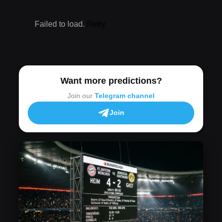
Failed to load.
Retry
Want more predictions?
Join our
Telegram channel
Join