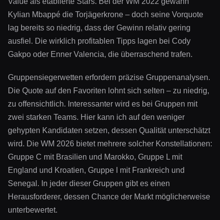
Value als etablierte Stars. Bei der WM 2022 gewann
Kylian Mbappé die Torjägerkrone – doch seine Vorquote
lag bereits so niedrig, dass der Gewinn relativ gering
ausfiel. Die wirklich profitablen Tipps lagen bei Cody
Gakpo oder Enner Valencia, die überraschend trafen.
Gruppensiegerwetten erfordern präzise Gruppenanalysen.
Die Quote auf den Favoriten lohnt sich selten – zu niedrig,
zu offensichtlich. Interessanter wird es bei Gruppen mit
zwei starken Teams. Hier kann ich auf den weniger
gehypten Kandidaten setzen, dessen Qualität unterschätzt
wird. Die WM 2026 bietet mehrere solcher Konstellationen:
Gruppe C mit Brasilien und Marokko, Gruppe L mit
England und Kroatien, Gruppe I mit Frankreich und
Senegal. In jeder dieser Gruppen gibt es einen
Herausforderer, dessen Chance der Markt möglicherweise
unterbewertet.