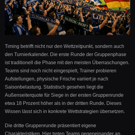
Timing betrifft nicht nur den Wettzeitpunkt, sondern auch
den Turnierkalender. Die erste Runde der Gruppenphase
ist traditionell die Phase mit den meisten Überraschungen.
Teams sind noch nicht eingespielt, Trainer probieren
Aufstellungen, physische Frische variiert je nach
Saisonbelastung. Statistisch gesehen liegt die
Außenseiterquote für Siege in der ersten Gruppenrunde
etwa 18 Prozent höher als in der dritten Runde. Dieses
Wissen lässt sich in konkrete Wettstrategien übersetzen.
Die dritte Gruppenrunde präsentiert eigene
Charakteristiken. Hier treten Teams gegeneinander an,