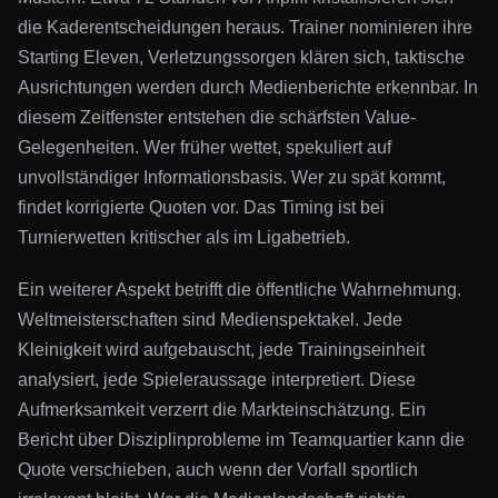
die Kaderentscheidungen heraus. Trainer nominieren ihre
Starting Eleven, Verletzungssorgen klären sich, taktische
Ausrichtungen werden durch Medienberichte erkennbar. In
diesem Zeitfenster entstehen die schärfsten Value-
Gelegenheiten. Wer früher wettet, spekuliert auf
unvollständiger Informationsbasis. Wer zu spät kommt,
findet korrigierte Quoten vor. Das Timing ist bei
Turnierwetten kritischer als im Ligabetrieb.
Ein weiterer Aspekt betrifft die öffentliche Wahrnehmung.
Weltmeisterschaften sind Medienspektakel. Jede
Kleinigkeit wird aufgebauscht, jede Trainingseinheit
analysiert, jede Spieleraussage interpretiert. Diese
Aufmerksamkeit verzerrt die Markteinschätzung. Ein
Bericht über Disziplinprobleme im Teamquartier kann die
Quote verschieben, auch wenn der Vorfall sportlich