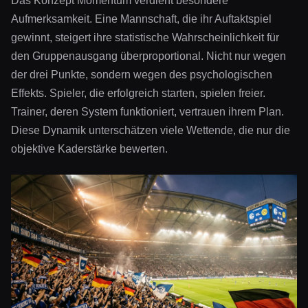
Das Konzept Momentum verdient besondere
Aufmerksamkeit. Eine Mannschaft, die ihr Auftaktspiel
gewinnt, steigert ihre statistische Wahrscheinlichkeit für
den Gruppenausgang überproportional. Nicht nur wegen
der drei Punkte, sondern wegen des psychologischen
Effekts. Spieler, die erfolgreich starten, spielen freier.
Trainer, deren System funktioniert, vertrauen ihrem Plan.
Diese Dynamik unterschätzen viele Wettende, die nur die
objektive Kaderstärke bewerten.