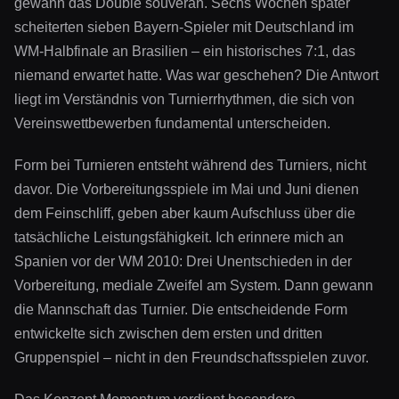
gewann das Double souverän. Sechs Wochen später
scheiterten sieben Bayern-Spieler mit Deutschland im
WM-Halbfinale an Brasilien – ein historisches 7:1, das
niemand erwartet hatte. Was war geschehen? Die Antwort
liegt im Verständnis von Turnierrhythmen, die sich von
Vereinswettbewerben fundamental unterscheiden.
Form bei Turnieren entsteht während des Turniers, nicht
davor. Die Vorbereitungsspiele im Mai und Juni dienen
dem Feinschliff, geben aber kaum Aufschluss über die
tatsächliche Leistungsfähigkeit. Ich erinnere mich an
Spanien vor der WM 2010: Drei Unentschieden in der
Vorbereitung, mediale Zweifel am System. Dann gewann
die Mannschaft das Turnier. Die entscheidende Form
entwickelte sich zwischen dem ersten und dritten
Gruppenspiel – nicht in den Freundschaftsspielen zuvor.