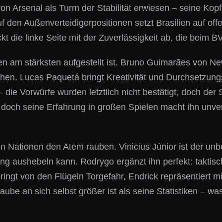
on Arsenal als Turm der Stabilität erwiesen – seine Kopf
 den Außenverteidigerpositionen setzt Brasilien auf offe
t die linke Seite mit der Zuverlässigkeit ab, die beim 
lien am stärksten aufgestellt ist. Bruno Guimarães von Ne
ehen. Lucas Paquetá bringt Kreativität und Durchsetzu
die Vorwürfe wurden letztlich nicht bestätigt, doch der S
, doch seine Erfahrung in großen Spielen macht ihn unve
en Nationen den Atem rauben. Vinicius Júnior ist der unb
ng aushebeln kann. Rodrygo ergänzt ihn perfekt: taktisch
ingt von den Flügeln Torgefahr, Endrick repräsentiert m
ube an sich selbst größer ist als seine Statistiken – wa