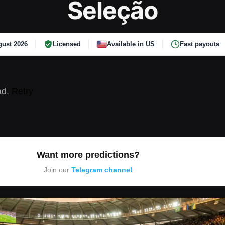
Seleção
ust 2026
Licensed
Available in US
Fast payouts
ad.
Retry
Want more predictions?
Join our
Telegram channel