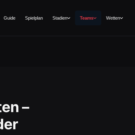
Guide
Spielplan
Stadien
Teams
Wetten
en –
der