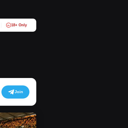
18+ Only
18+
Join