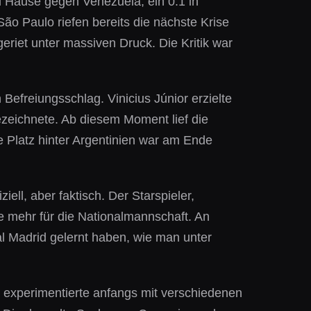
zu Hause gegen Venezuela, ein 0:1 in
São Paulo riefen bereits die nächste Krise
riet unter massiven Druck. Die Kritik war
efreiungsschlag. Vinicius Júnior erzielte
bezeichnete. Ab diesem Moment lief die
e Platz hinter Argentinien war am Ende
iell, aber faktisch. Der Starspieler,
lle mehr für die Nationalmannschaft. An
eal Madrid gelernt haben, wie man unter
or experimentierte anfangs mit verschiedenen