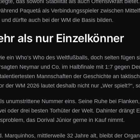
tlegte, das sowohl Stabilität als auch Offensivkraft bie
hrend Paquetá als Verbindungsspieler zwischen Mittelfel
 und dürfte auch bei der WM die Basis bilden.
hr als nur Einzelkönner
l wie ein Who’s Who des Weltfußballs, doch selten fügen 
agten Neymar und Co. im Halbfinale mit 1:7 gegen Deut
r talentiertesten Mannschaften der Geschichte an taktis
r der WM 2026 lautet deshalb nicht nur „Wer spielt?“,
 als unumstrittene Nummer eins. Seine Ruhe bei Flanken,
ei oder drei besten Torhüter der Welt. Dahinter drängt 
roblem, das Dorival Júnior gerne in Kauf nimmt.
 Marquinhos, mittlerweile 32 Jahre alt, bleibt der Organ