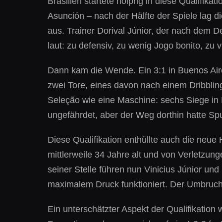
Brasilien startete holprig in diese Qualifik
Asunción – nach der Hälfte der Spiele lag di
aus. Trainer Dorival Júnior, der nach dem 
laut: zu defensiv, zu wenig Jogo bonito, zu v
Dann kam die Wende. Ein 3:1 in Buenos Aires
zwei Tore, eines davon nach einem Dribbling
Seleção wie eine Maschine: sechs Siege in 
ungefährdet, aber der Weg dorthin hatte Spu
Diese Qualifikation enthüllte auch die neue H
mittlerweile 34 Jahre alt und von Verletzung
seiner Stelle führen nun Vinicius Júnior un
maximalem Druck funktioniert. Der Umbruch, 
Ein unterschätzter Aspekt der Qualifikation