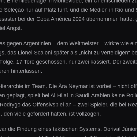
ation. Eine Niederlage in Montevideo, ein Unentschieden 
e Seleção nur auf Platz fünf, und die Medien in Rio und 
Desaster bei der Copa América 2024 übernommen hatte, ge
iel Angst.
 gegen Argentinien – dem Weltmeister – wirkte wie ein B
s, das Lionel Scaloni später als „nicht zu verteidigen“ 
Folge, 17 Tore geschossen, nur zwei kassiert. Der zweit
ren hinterlassen.
ierarchie im Team. Die Ära Neymar ist vorbei – nicht offiz
en geplagt, spielt bei Al-Hilal in Saudi-Arabien keine Ro
d Rodrygo das Offensivspiel an – zwei Spieler, die bei R
den viele gefordert hatten, ist vollzogen.
 war die Findung eines taktischen Systems. Dorival Júni